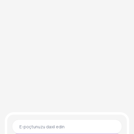
Bizə e-poçt göndərin
contact@birvision.com
Bizə zəng edin
+994 10 212 44 61
Ünvan
Neftçi Qurban Abbasov 29