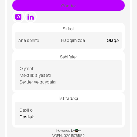
Şirkət
Ana səhifə
Haqqımızda
Əlaqə
Səhifələr
Qiymət
Məxfilik siyasəti
Şərtlər və qaydalar
İstifadəçi
Daxil ol
Dəstək
Powered by
VÖEN: 0201575582