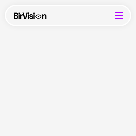
Ad
Soyad
Telefon nömrəsi